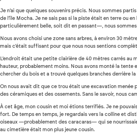
Je n’ai que quelques souvenirs précis. Nous sommes partis d
de l’île Mocha. Je ne sais pas si la piste était en terre o
particulièrement belle, soit dit en passant—, nous sommes
Nous avons choisi une zone sans arbres, à environ 30 mètr
mais c’était suffisant pour que nous nous sentions complè
L’endroit était une petite clairière de 40 mètres carrés au 
hauteur, probablement moins. Nous avons monté la tente et
chercher du bois et a trouvé quelques branches derrière la te
On nous avait dit que ce trou était une excavation menée pa
des céramiques et des ossements. Sans le savoir, nous ca
À cet âge, mon cousin et moi étions terrifiés. Je ne pouvais
fort. De temps en temps, je regardais vers la colline et disti
oiseaux —probablement des caracaras— qui se nourrissaient 
au cimetière était mon plus jeune cousin.