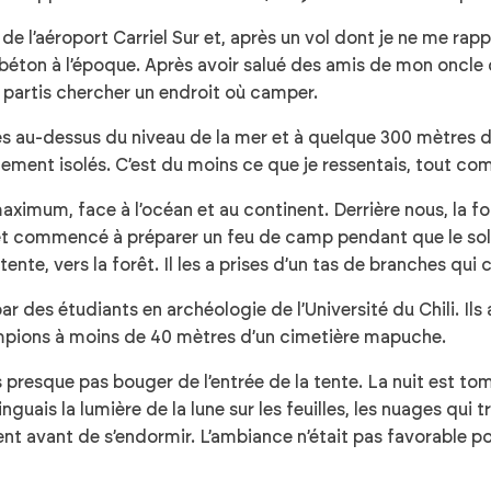
e l’aéroport Carriel Sur et, après un vol dont je ne me rapp
u en béton à l’époque. Après avoir salué des amis de mon on
 partis chercher un endroit où camper.
es au-dessus du niveau de la mer et à quelque 300 mètres d
tement isolés. C’est du moins ce que je ressentais, tout c
maximum, face à l’océan et au continent. Derrière nous, la fo
 commencé à préparer un feu de camp pendant que le soleil
nte, vers la forêt. Il les a prises d’un tas de branches qui 
r des étudiants en archéologie de l’Université du Chili. Il
mpions à moins de 40 mètres d’un cimetière mapuche.
 presque pas bouger de l’entrée de la tente. La nuit est tom
nguais la lumière de la lune sur les feuilles, les nuages qui t
avant de s’endormir. L’ambiance n’était pas favorable pour