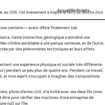
Accueil
Bio
Projets
e, au Chili. Cet événement a inspiré le récit de
Mocha Dick
’une centaine— avant d’être finalement tué.
 Nazca. Cette interaction géologique a entraîné une
lée côtière semblable à une pampa venteuse, et de l’autre,
affectée par des phénomènes tectoniques et leurs effets
sentent une expérience physique et sociale très différente
ur) pendant un peu plus de quatre ans. Pendant ce travail,
ité, et mon esprit s’occupait à imaginer des compositions
re, pilote d’avion civil, m’a invité avec ses deux fils (mes
ut-être pour vérifier des machines d’une entreprise de
e nuit sur l’île.