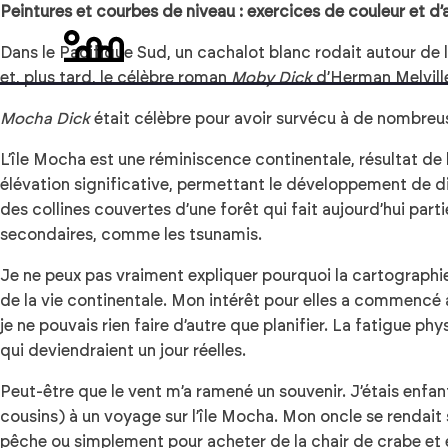
Peintures et courbes de niveau : exercices de couleur et d’
Dans le Pacifique Sud, un cachalot blanc rodait autour de l’
et, plus tard, le célèbre roman
Moby Dick
d’Herman Melville
Mocha Dick
était célèbre pour avoir survécu à de nombreu
L’île Mocha est une réminiscence continentale, résultat de 
élévation significative, permettant le développement de di
des collines couvertes d’une forêt qui fait aujourd’hui part
secondaires, comme les tsunamis.
Je ne peux pas vraiment expliquer pourquoi la cartographie 
de la vie continentale. Mon intérêt pour elles a commencé
je ne pouvais rien faire d’autre que planifier. La fatigue 
qui deviendraient un jour réelles.
Peut-être que le vent m’a ramené un souvenir. J’étais enfant,
cousins) à un voyage sur l’île Mocha. Mon oncle se rendait 
pêche ou simplement pour acheter de la chair de crabe et éch