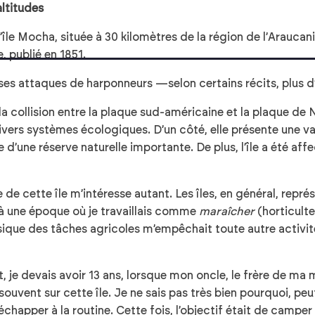
altitudes
île Mocha, située à 30 kilomètres de la région de l’Araucani
, publié en 1851.
ses attaques de harponneurs —selon certains récits, plus d
la collision entre la plaque sud-américaine et la plaque de
vers systèmes écologiques. D’un côté, elle présente une val
ie d’une réserve naturelle importante. De plus, l’île a été 
de cette île m’intéresse autant. Les îles, en général, repré
 à une époque où je travaillais comme
maraîcher
(horticulte
physique des tâches agricoles m’empêchait toute autre activ
 je devais avoir 13 ans, lorsque mon oncle, le frère de ma mè
souvent sur cette île. Je ne sais pas très bien pourquoi, pe
apper à la routine. Cette fois, l’objectif était de camper un