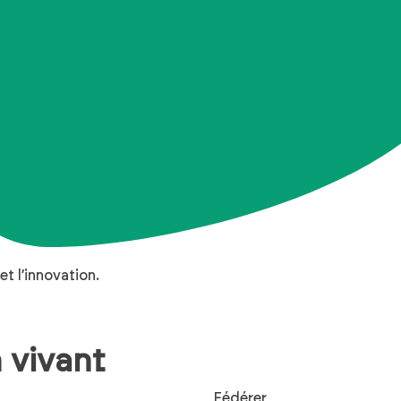
u
design
et l’innovation.
n
vivant
Fédérer